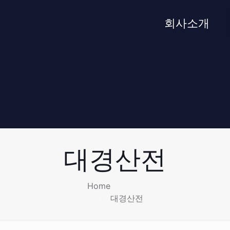
회사소개
대경산전
Home
대경산전