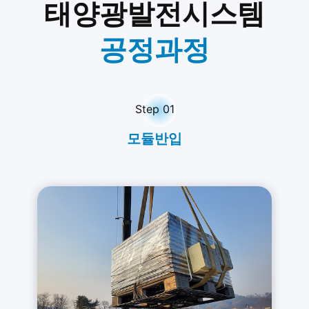
태양광발전시스템
공정과정
Step 01
모듈반입