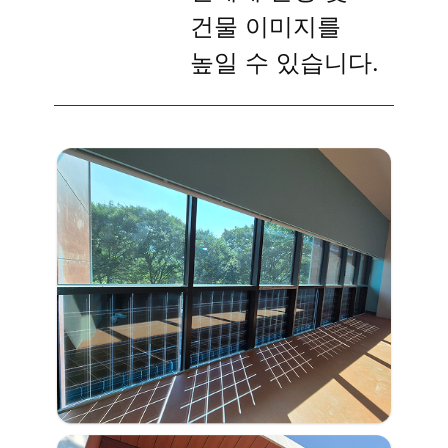
건물 이미지를
높일 수 있습니다.